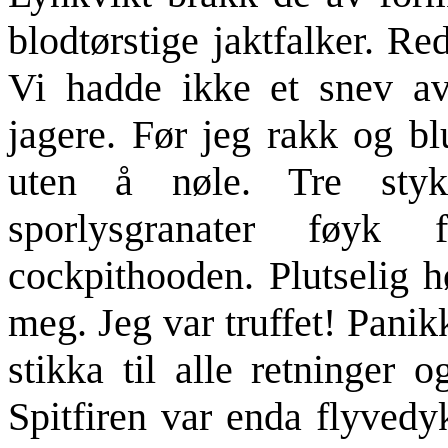
blodtørstige jaktfalker. R
Vi hadde ikke et snev a
jagere. Før jeg rakk og b
uten å nøle. Tre sty
sporlysgranater føyk 
cockpithooden. Plutselig h
meg. Jeg var truffet! Panik
stikka til alle retninger 
Spitfiren var enda flyvedy