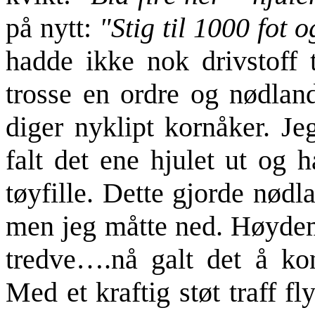
på nytt:
"Stig til 1000 fot 
hadde ikke nok drivstoff t
trosse en ordre og nødland
diger nyklipt kornåker.
Jeg
falt det ene hjulet ut og 
tøyfille. Dette gjorde nød
men jeg måtte ned. Høydem
tredve….nå galt det å k
Med et kraftig støt traff f