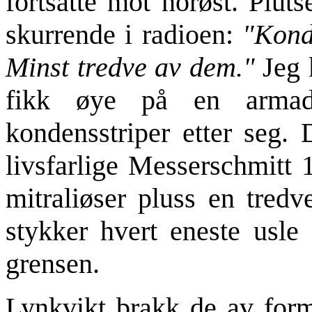
fortsatte mot norøst. Plut
skurrende i radioen:
"Kond
Minst tredve av dem."
Jeg k
fikk øye på en armad
kondensstriper etter seg.
livsfarlige Messerschmitt
mitraliøser pluss en tred
stykker hvert eneste usle 
grensen.
Lynkvikt brakk de av for