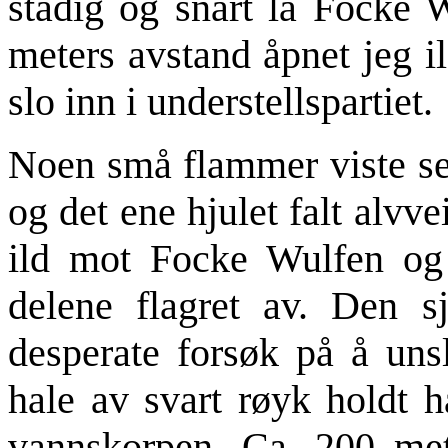
stadig og snart lå Focke W
meters avstand åpnet jeg i
slo inn i understellspartiet.
Noen små flammer viste s
og det ene hjulet falt alvv
ild mot Focke Wulfen og 
delene flagret av. Den s
desperate forsøk på å un
hale av svart røyk holdt h
vannskorpen. Ca. 200 met