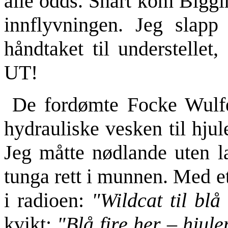
alle odds. Snart kom Biggin 
innflyvningen. Jeg slapp
håndtaket til underste
UT!
De fordømte Focke Wulfen
hydrauliske vesken til hju
Jeg måtte nødlande uten la
tunga rett i munnen. Med e
i radioen:
"Wildcat til blå
kvikt:
"Blå fire her – hjule