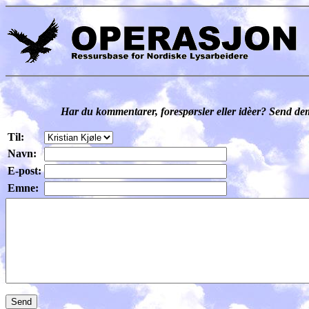
Har du kommentarer, forespørsler eller idèer? Send dem 
Til:
Navn:
E-post:
Emne: