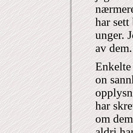
nærmere
har sett
unger. J
av dem.
Enkelte 
on sann
opplysn
har skr
om dem,
aldri ha