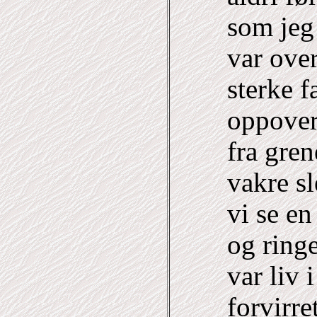
som jeg 
var ove
sterke f
oppover
fra gren
vakre sl
vi se en
og ringe
var liv 
forvirre