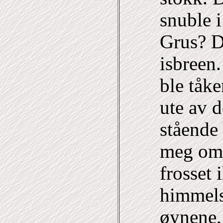
snuble 
Grus? De
isbreen.
ble tåke
ute av d
stående 
meg om,
frosset 
himmels
øynene,