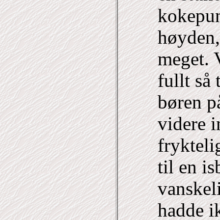
kokepun
høyden,
meget. V
fullt så 
børen p
videre i
frykteli
til en i
vanskeli
hadde i