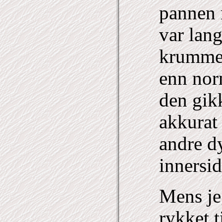
pannen 
var lan
krumme 
enn norm
den gikk
akkurat
andre d
innersid
Mens jeg
rykket t