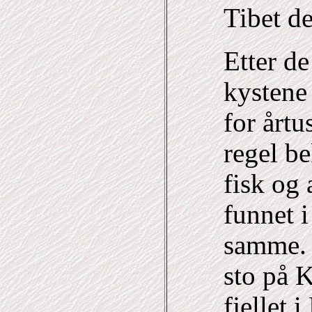
Tibet d
Etter d
kystene
for årtu
regel be
fisk og 
funnet i
samme. 
sto på 
fjellet 