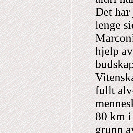
Det har 
lenge si
Marconi
hjelp a
budskap
Vitensk
fullt al
mennesk
80 km i 
grunn av