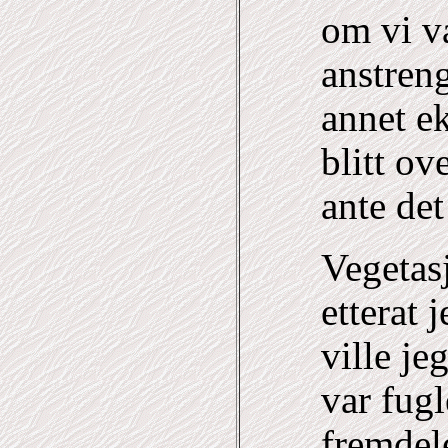
om vi v
anstreng
annet ek
blitt o
ante det
Vegetas
etterat j
ville je
var fug
fremdel