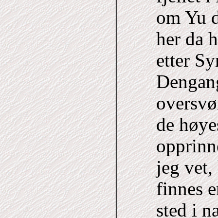
om Yu d
her da 
etter Sy
Dengang
oversvø
de høye
opprinne
jeg vet,
finnes 
sted i 