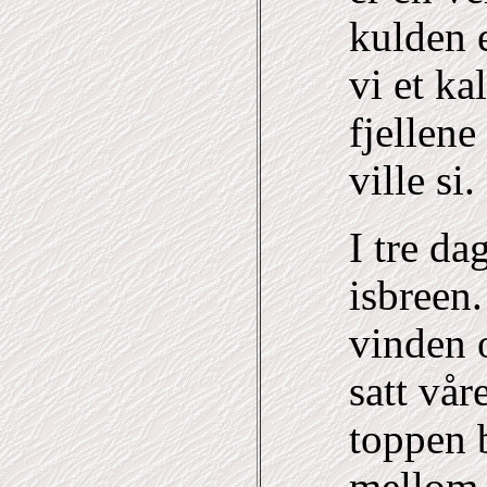
kulden e
vi et ka
fjellene
ville si.
I tre da
isbreen.
vinden o
satt vår
toppen 