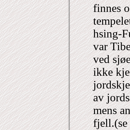
finnes o
tempele
hsing-Fu
var Tibe
ved sjø
ikke kje
jordskje
av jords
mens an
fjell.(