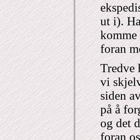
eksped
ut i). H
komme t
foran m
Tredve h
vi skjel
siden a
på å for
og det 
foran o