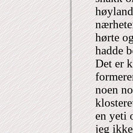
høylande
nærhete
hørte og
hadde bo
Det er 
formerer
noen no
klostere
en yeti
jeg ikke