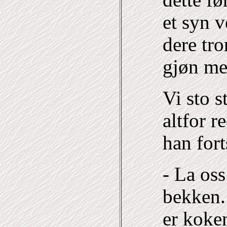
dette fø
et syn 
dere tro
gjøn me
Vi sto s
altfor r
han fort
- La os
bekken.
er koke