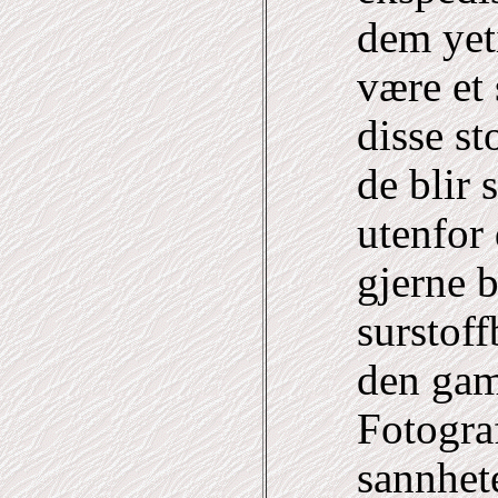
dem yeti
være et 
disse s
de blir 
utenfor 
gjerne 
surstoff
den gam
Fotograf
sannhete