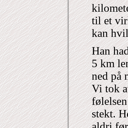
kilomet
til et v
kan hvil
Han hadd
5 km len
ned på m
Vi tok a
følelsen
stekt. H
aldri fø