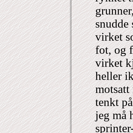
grunner,
snudde 
virket 
fot, og 
virket 
heller i
motsatt 
tenkt på
jeg må h
sprinte