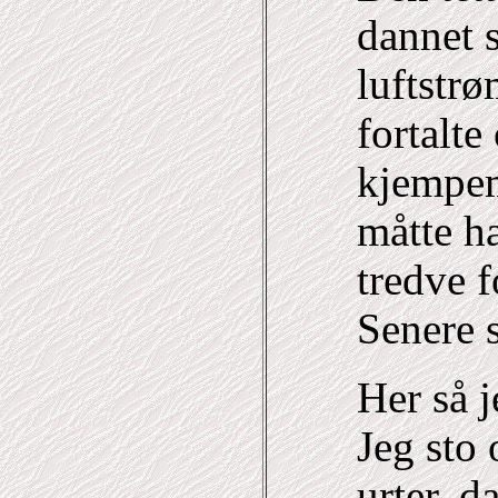
dannet 
luftstr
fortalte
kjempem
måtte ha
tredve f
Senere s
Her så j
Jeg sto
urter, d