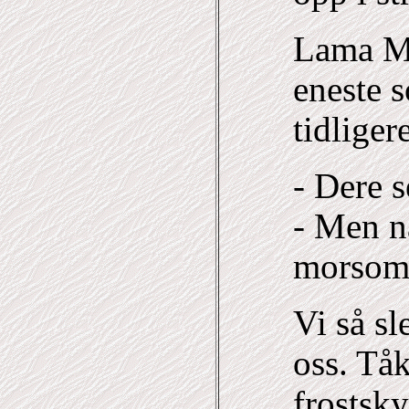
Lama M
eneste 
tidliger
- Dere s
- Men nå
morsom
Vi så s
oss. Tå
frostsk