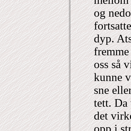
mellom 
og nedo
fortsatt
dyp. Ats
fremme r
oss så v
kunne v
sne elle
tett. Da
det virk
opp i st