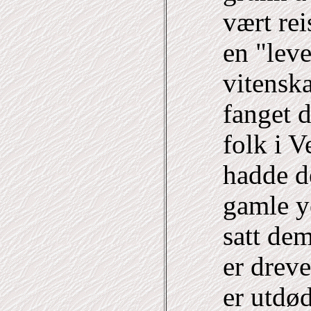
vært rei
en "leve
vitensk
fanget 
folk i V
hadde d
gamle y
satt dem
er dreve
er utdø