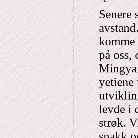
Senere s
avstand
komme i
på oss, 
Mingyar
yetiene 
utvikli
levde i
strøk. V
snakk o