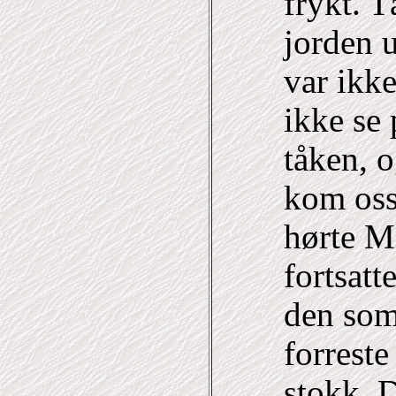
frykt. T
jorden 
var ikk
ikke se 
tåken, o
kom oss 
hørte M
fortsatt
den som
forreste
stokk. D