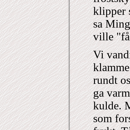
klipper
sa Ming
ville "f
Vi vandr
klamme 
rundt os
ga varm
kulde. M
som for