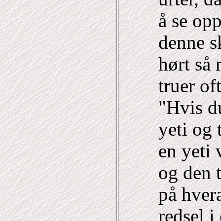
å se opp
denne s
hørt så 
truer of
"Hvis d
yeti og 
en yeti
og den t
på hver
redsel i