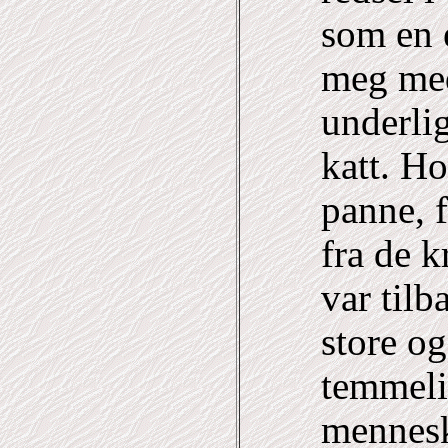
som en 
meg med
underli
katt. Ho
panne, f
fra de 
var tilb
store o
temmelig
mennesk