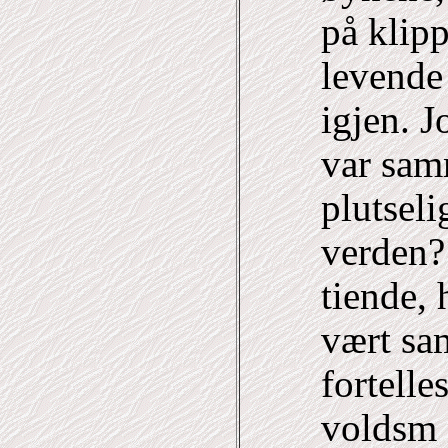
på klip
levende
igjen. J
var sam
plutsel
verden?
tiende, 
vært sa
fortelle
voldsm 