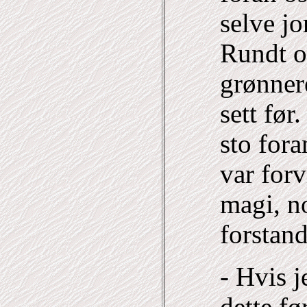
selve j
Rundt os
grønner
sett før
sto fora
var forv
magi, n
forstan
- Hvis j