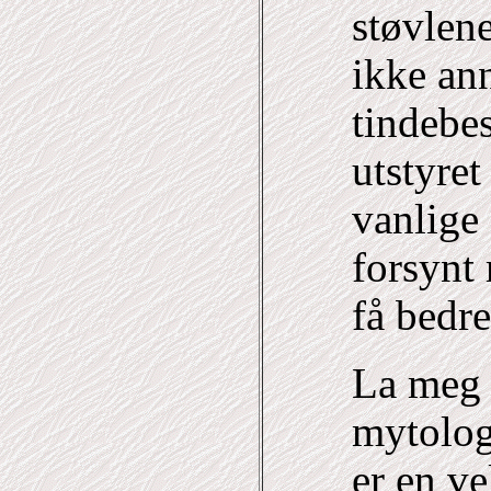
støvlene
ikke ann
tindebes
utstyret
vanlige 
forsynt 
få bedre
La meg 
mytolog
er en ve