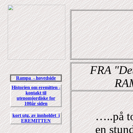
FRA "Det
Rampa - hovedside
RAM
Historien om eremitten -
kontakt til
utenomjordiske for
100år siden
…..på t
kort utg. av innholdet i
EREMITTEN
en stun