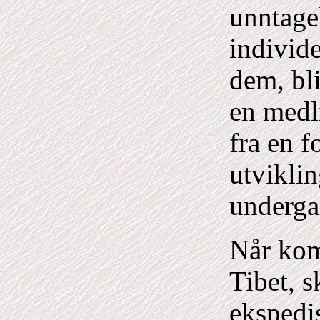
unntage
individe
dem, bli
en medl
fra en f
utviklin
underga
Når kom
Tibet, s
ekspedi